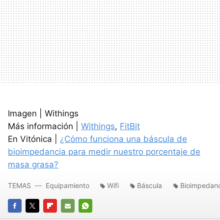
Imagen | Withings
Más información |
Withings
,
FitBit
En Vitónica |
¿Cómo funciona una báscula de
bioimpedancia para medir nuestro porcentaje de
masa grasa?
TEMAS
Equipamiento
Wifi
Báscula
Bioimpedan
FACEBOOK
TWITTER
FLIPBOARD
E-
WHATSAPP