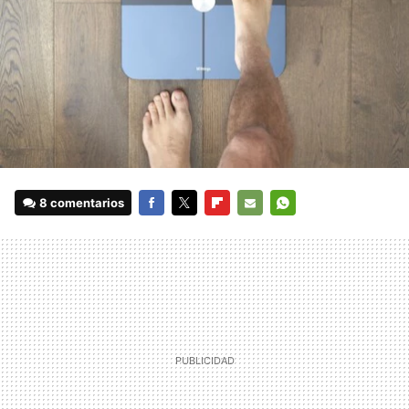
8 comentarios
FACEBOOK
TWITTER
FLIPBOARD
E-
WHATSAPP
MAIL