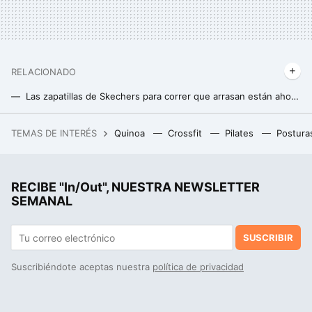
RELACIONADO
Las zapatillas de Skechers para correr que arrasan están ahora casi 30 euros más baratas
Decathlon rebaja el pantalón suave y ligero ideal para realizar senderismo este otoño
TEMAS DE INTERÉS
Quinoa
Crossfit
Pilates
Postura
El outlet de MediaMarkt tiene esta PlayStation 5 Pro rebajada, que sale por casi 100 euros menos
Puma Court Classy: las 'sneakers' que podrían destronar a Adidas en los looks de oficina
RECIBE "In/Out", NUESTRA NEWSLETTER
Decathlon rebaja las zapatillas Merrell que necesitas para recorrer la montaña con comodidad, aun en días de lluvia
SEMANAL
SUSCRIBIR
Suscribiéndote aceptas nuestra
política de privacidad