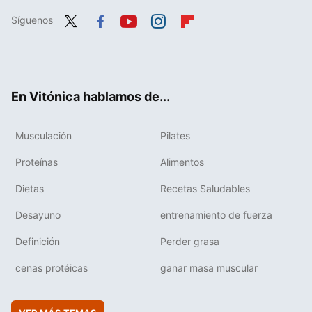
Síguenos
Twit
Fac
You
Inst
Flip
ter
ebo
tub
agr
boa
ok
e
am
rd
En Vitónica hablamos de...
Musculación
Pilates
Proteínas
Alimentos
Dietas
Recetas Saludables
Desayuno
entrenamiento de fuerza
Definición
Perder grasa
cenas protéicas
ganar masa muscular