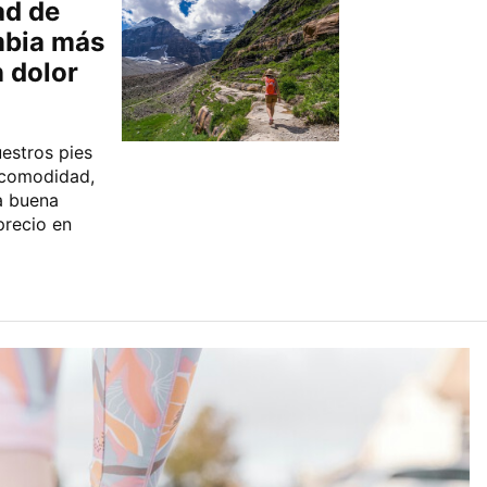
ad de
mbia más
 dolor
estros pies
y comodidad,
a buena
precio en