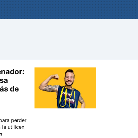
enador:
asa
ás de
 para perder
a utilicen,
er