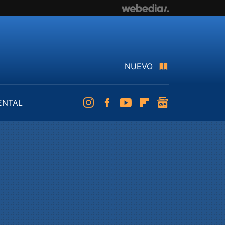
NUEVO
ENTAL
Instagram
Facebook
Youtube
Flipboard
googlenews