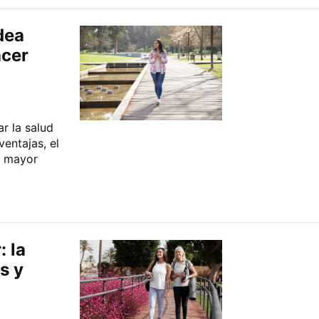
dea
acer
r la salud
ventajas, el
n mayor
 la
s y