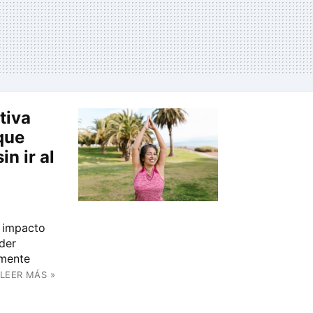
tiva
que
n ir al
o impacto
der
lmente
LEER MÁS »