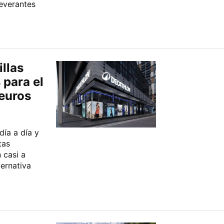
everantes
illas
para el
 euros
ía a día y
tas
 casi a
ernativa