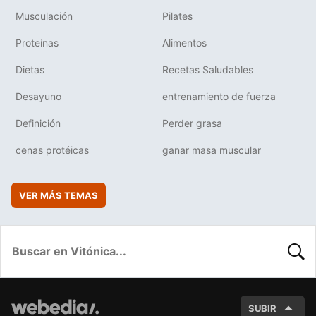
Musculación
Pilates
Proteínas
Alimentos
Dietas
Recetas Saludables
Desayuno
entrenamiento de fuerza
Definición
Perder grasa
cenas protéicas
ganar masa muscular
VER MÁS TEMAS
BUSC
SUBIR