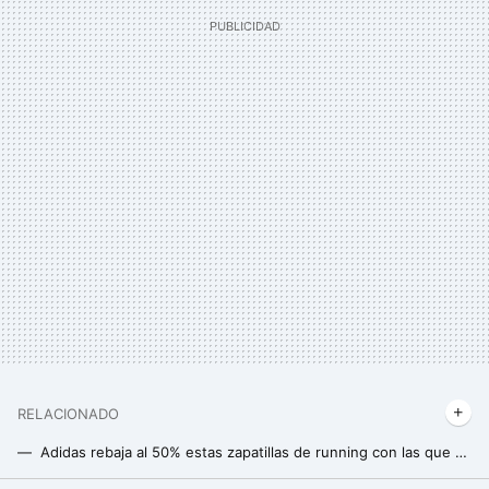
RELACIONADO
Adidas rebaja al 50% estas zapatillas de running con las que mejorar tus marcas de carrera
Fichamos las zapatillas Adistar de Adidas, con alta amortiguación, ahora al 50% de descuento