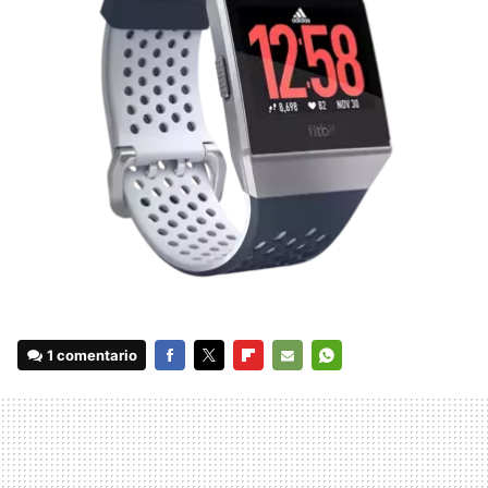
1 comentario
FACEBOOK
TWITTER
FLIPBOARD
E-
WHATSAPP
MAIL