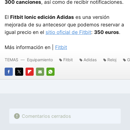
300 canciones
, así como de recibir notificaciones.
El
Fitbit Ionic edición Adidas
es una versión
mejorada de su antecesor que podemos reservar a
igual precio en el
sitio oficial de Fitbit
:
350 euros
.
Más información en |
Fitbit
TEMAS
Equipamiento
Fitbit
Adidas
Reloj
G
FACEBOOK
TWITTER
FLIPBOARD
E-
WHATSAPP
MAIL
Comentarios cerrados