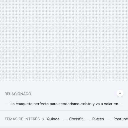
RELACIONADO
La chaqueta perfecta para senderismo existe y va a volar en Decathlon con casi un 70% de descuento
Decathlon renueva stock: nuestra selección de material deportivo que puedes comprar on-line para seguir entrenando en casa
TEMAS DE INTERÉS
Quinoa
Crossfit
Pilates
Postura
Ni torrijas, ni yemas: el mejor postre de Ávila para Semana Santa son estos panecillos que poca gente conoce