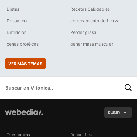
Dietas
Recetas Saludables
Desayuno
entrenamiento de fuerza
Definición
Perder grasa
cenas protéicas
ganar masa muscular
VER MÁS TEMAS
BUSC
SUBIR
Trendencias
Decoesfera