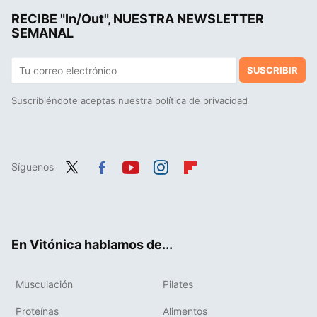
RECIBE "In/Out", NUESTRA NEWSLETTER
Puma Court Classy: las 'sneakers' que podrían destronar a Adidas en los looks de oficina
SEMANAL
SUSCRIBIR
Suscribiéndote aceptas nuestra
política de privacidad
Síguenos
Twit
Fac
You
Inst
Flip
ter
ebo
tub
agr
boa
ok
e
am
rd
En Vitónica hablamos de...
Musculación
Pilates
Proteínas
Alimentos