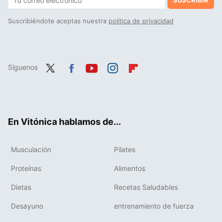
SUSCRIBIR
Suscribiéndote aceptas nuestra
política de privacidad
Síguenos
Twit
Fac
You
Inst
Flip
ter
ebo
tub
agr
boa
ok
e
am
rd
En Vitónica hablamos de...
Musculación
Pilates
Proteínas
Alimentos
Dietas
Recetas Saludables
Desayuno
entrenamiento de fuerza