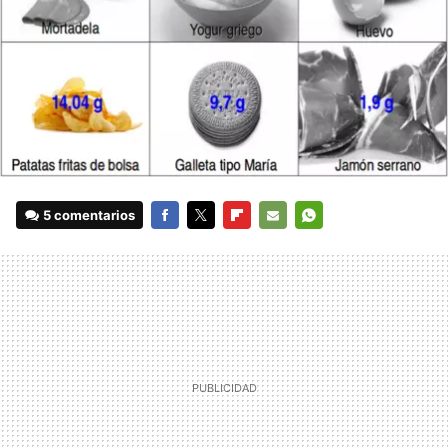
5 comentarios
FACEBOOK
TWITTER
FLIPBOARD
E-
WHATSAPP
MAIL