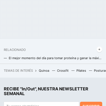
RELACIONADO
El mejor momento del día para tomar proteína y ganar la máxima masa muscular (y no es después de entrenar)
5 mitos de los batidos de proteínas que deberías dejar de creer
TEMAS DE INTERÉS
Quinoa
Crossfit
Pilates
Postura
Descubre para qué sirve la rejilla interior de la freidora de aire y cómo sacarle provecho con estos consejos
RECIBE "In/Out", NUESTRA NEWSLETTER
SEMANAL