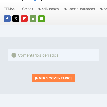
TEMAS
Grasas
Adivinanza
Grasas saturadas
pa
FACEBOOK
TWITTER
FLIPBOARD
E-
WHATSAPP
MAIL
Comentarios cerrados
VER
5 COMENTARIOS