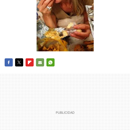
FACEBOOK
TWITTER
FLIPBOARD
E-
WHATSAPP
MAIL