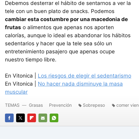
Debemos desterrar el hábito de sentarnos a ver la
tele con un buen plato de snacks. Podemos
cambiar esta costumbre por una macedonia de
frutas
o alimentos que apenas nos aporten
calorías, aunque lo ideal es abandonar los hábitos
sedentarios y hacer que la tele sea sólo un
entretenimiento pasajero que apenas ocupe
nuestro tiempo libre.
En Vitonica |
Los riesgos de elegir el sedentarismo
En Vitonica |
No hacer nada disminuye la masa
muscular
TEMAS
Grasas
Prevención
Sobrepeso
comer viend
FACEBOOK
TWITTER
FLIPBOARD
E-
WHATSAPP
MAIL