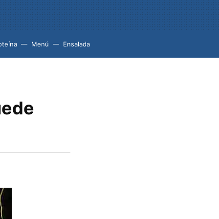
oteína
Menú
Ensalada
uede