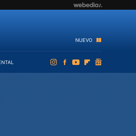
NUEVO
ENTAL
Instagram
Facebook
Youtube
Flipboard
googlenews