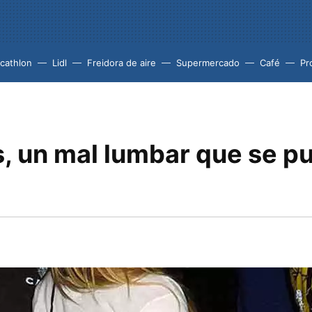
cathlon
Lidl
Freidora de aire
Supermercado
Café
Pr
s, un mal lumbar que se p