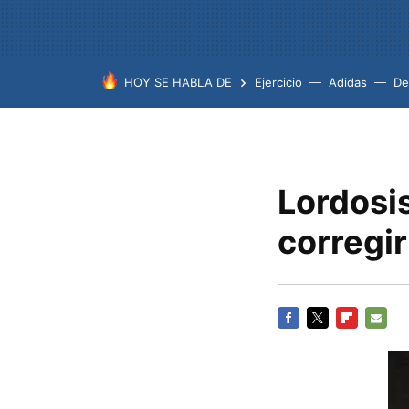
HOY SE HABLA DE
Ejercicio
Adidas
De
Lordosi
corregir
FACEBOOK
TWITTER
FLIPBOARD
E-
MAIL