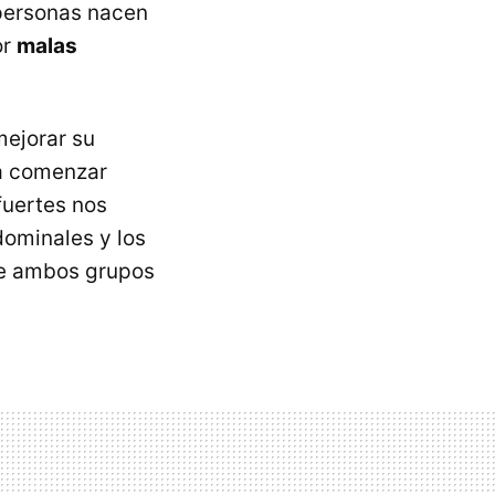
 personas nacen
or
malas
mejorar su
ra comenzar
fuertes nos
dominales y los
re ambos grupos