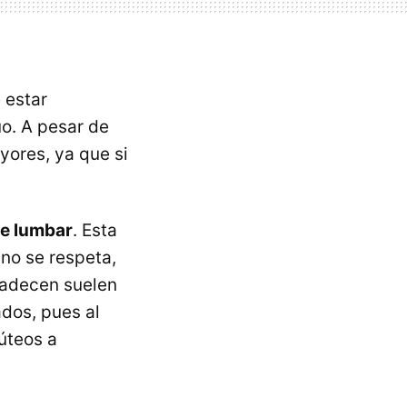
 estar
uo. A pesar de
yores, ya que si
te lumbar
. Esta
 no se respeta,
padecen suelen
dos, pues al
úteos a