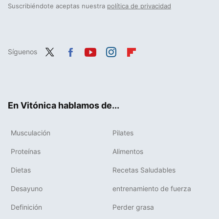
Suscribiéndote aceptas nuestra
política de privacidad
Síguenos
Twit
Fac
You
Inst
Flip
ter
ebo
tub
agr
boa
ok
e
am
rd
En Vitónica hablamos de...
Musculación
Pilates
Proteínas
Alimentos
Dietas
Recetas Saludables
Desayuno
entrenamiento de fuerza
Definición
Perder grasa