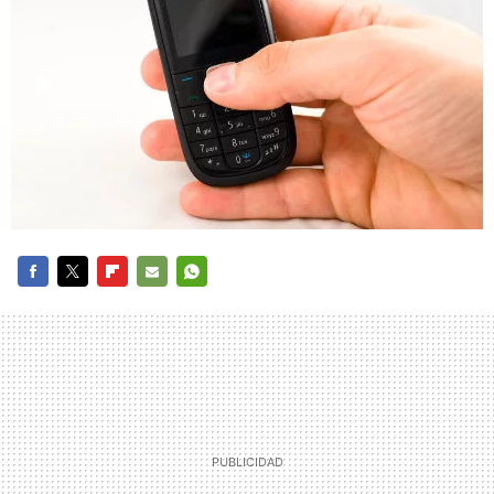
FACEBOOK
TWITTER
FLIPBOARD
E-
WHATSAPP
MAIL