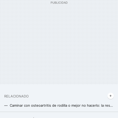
RELACIONADO
Caminar con osteoartritis de rodilla o mejor no hacerlo: la respuesta a esta eterna duda
Esta es la tarea sencilla que todos podemos realizar en casa para mejorar nuestra memoria y aprendizaje