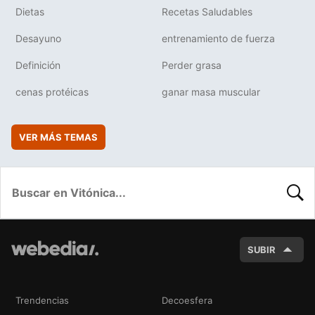
Dietas
Recetas Saludables
Desayuno
entrenamiento de fuerza
Definición
Perder grasa
cenas protéicas
ganar masa muscular
VER MÁS TEMAS
BUSC
SUBIR
Trendencias
Decoesfera