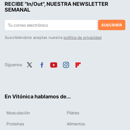
RECIBE "In/Out", NUESTRA NEWSLETTER
Puma Court Classy: las 'sneakers' que podrían destronar a Adidas en los looks de oficina
SEMANAL
SUSCRIBIR
Suscribiéndote aceptas nuestra
política de privacidad
Síguenos
Twit
Fac
You
Inst
Flip
ter
ebo
tub
agr
boa
ok
e
am
rd
En Vitónica hablamos de...
Musculación
Pilates
Proteínas
Alimentos