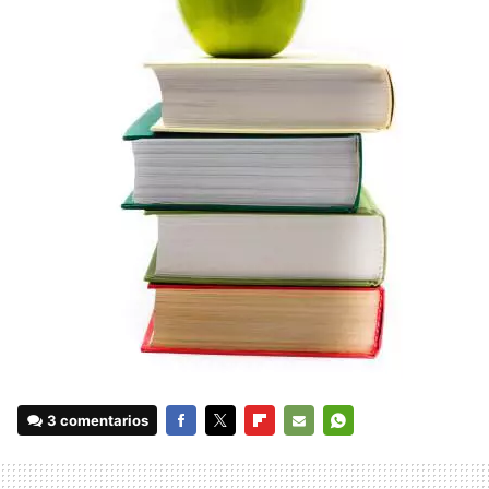
3 comentarios
FACEBOOK
TWITTER
FLIPBOARD
E-
WHATSAPP
MAIL