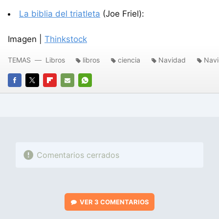
La biblia del triatleta
(Joe Friel):
Imagen |
Thinkstock
TEMAS
Libros
libros
ciencia
Navidad
Navi
FACEBOOK
TWITTER
FLIPBOARD
E-
WHATSAPP
MAIL
Comentarios cerrados
VER
3 COMENTARIOS