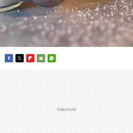
FACEBOOK
TWITTER
FLIPBOARD
E-
WHATSAPP
MAIL