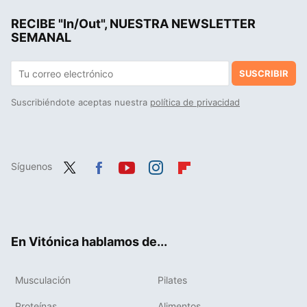
RECIBE "In/Out", NUESTRA NEWSLETTER
SEMANAL
SUSCRIBIR
Suscribiéndote aceptas nuestra
política de privacidad
Síguenos
Twit
Fac
You
Inst
Flip
ter
ebo
tub
agr
boa
ok
e
am
rd
En Vitónica hablamos de...
Musculación
Pilates
Proteínas
Alimentos