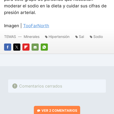
moderar el sodio en la dieta y cuidar sus cifras de
presión arterial.
Imagen |
TooFarNorth
TEMAS
Minerales
Hipertensión
Sal
Sodio
FACEBOOK
TWITTER
FLIPBOARD
E-
WHATSAPP
MAIL
Comentarios cerrados
VER
2 COMENTARIOS