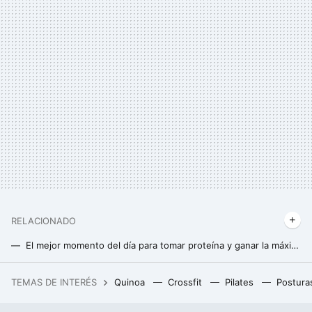
RELACIONADO
El mejor momento del día para tomar proteína y ganar la máxima masa muscular (y no es después de entrenar)
5 mitos de los batidos de proteínas que deberías dejar de creer
TEMAS DE INTERÉS
Quinoa
Crossfit
Pilates
Postura
Si la pregunta es cuánto dinero existe en el mundo por persona, este revelador gráfico tiene la respuesta