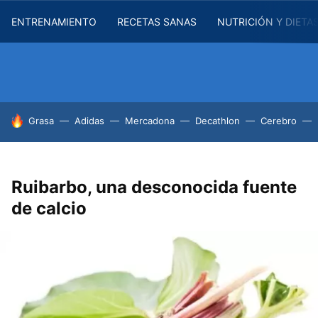
ENTRENAMIENTO
RECETAS SANAS
NUTRICIÓN Y DIETA
HOY SE HABLA DE
Grasa
Adidas
Mercadona
Decathlon
Cerebro
Ruibarbo, una desconocida fuente
de calcio