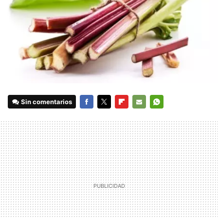
Sin comentarios
FACEBOOK
TWITTER
FLIPBOARD
E-
WHATSAPP
MAIL