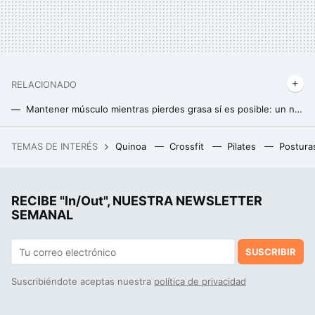
RELACIONADO
Mantener músculo mientras pierdes grasa sí es posible: un nuevo estudio arroja más luz sobre cómo conseguirlo
El mejor momento del día para tomar proteína y ganar la máxima masa muscular (y no es después de entrenar)
TEMAS DE INTERÉS
Quinoa
Crossfit
Pilates
Postura
"Si conseguimos nuestro objetivo, se desencadenará una revolución en la física": hablamos con Santiago Folgueras, físico del CERN
RECIBE "In/Out", NUESTRA NEWSLETTER
SEMANAL
SUSCRIBIR
Suscribiéndote aceptas nuestra
política de privacidad