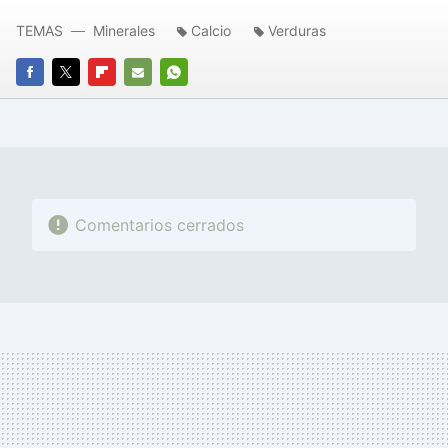
TEMAS
Minerales
Calcio
Verduras
FACEBOOK
TWITTER
FLIPBOARD
E-
WHATSAPP
MAIL
Comentarios cerrados