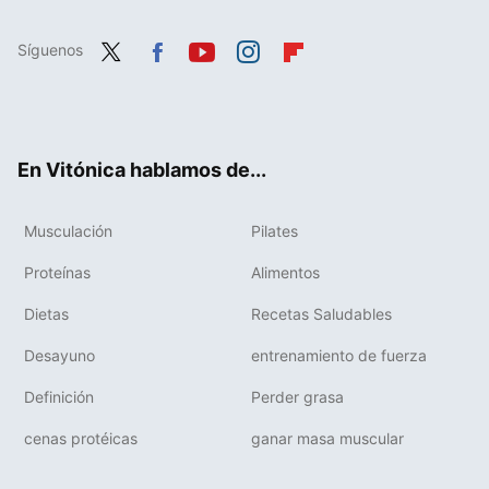
Síguenos
Twit
Fac
You
Inst
Flip
ter
ebo
tub
agr
boa
ok
e
am
rd
En Vitónica hablamos de...
Musculación
Pilates
Proteínas
Alimentos
Dietas
Recetas Saludables
Desayuno
entrenamiento de fuerza
Definición
Perder grasa
cenas protéicas
ganar masa muscular