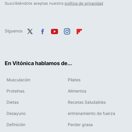
Suscribiéndote aceptas nuestra
política de privacidad
Síguenos
Twit
Fac
You
Inst
Flip
ter
ebo
tub
agr
boa
ok
e
am
rd
En Vitónica hablamos de...
Musculación
Pilates
Proteínas
Alimentos
Dietas
Recetas Saludables
Desayuno
entrenamiento de fuerza
Definición
Perder grasa