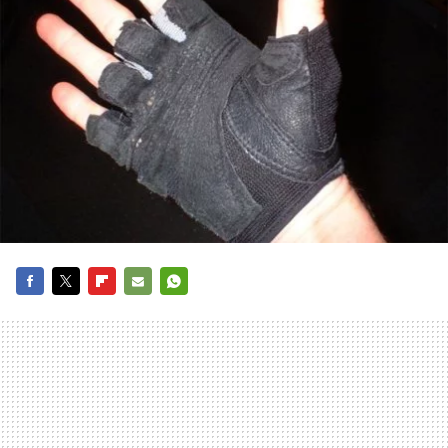
FACEBOOK
TWITTER
FLIPBOARD
E-
WHATSAPP
MAIL