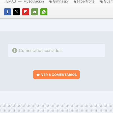
TEMAS
Musculación
Gimnasio
Hipertrofia
Guan
FACEBOOK
TWITTER
FLIPBOARD
E-
WHATSAPP
MAIL
Comentarios cerrados
VER
8 COMENTARIOS