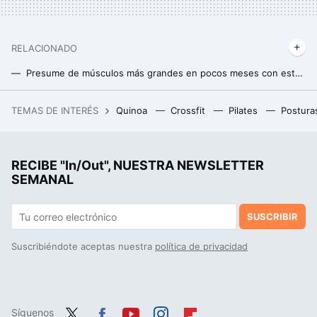
RELACIONADO
Presume de músculos más grandes en pocos meses con esta rutina matadora
Vladislava Galagan es la culturista de moda que acumula cientos de miles seguidores en sus redes sociales
TEMAS DE INTERÉS
Quinoa
Crossfit
Pilates
Postura
Antes prefería las Samba, pero estas nuevas Adidas metalizadas son mucho más cool para looks de primavera
RECIBE "In/Out", NUESTRA NEWSLETTER
SEMANAL
SUSCRIBIR
Suscribiéndote aceptas nuestra
política de privacidad
Síguenos