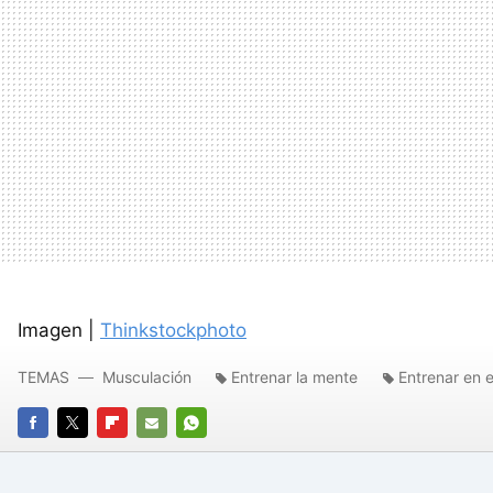
Imagen |
Thinkstockphoto
TEMAS
Musculación
Entrenar la mente
Entrenar en e
FACEBOOK
TWITTER
FLIPBOARD
E-
WHATSAPP
MAIL