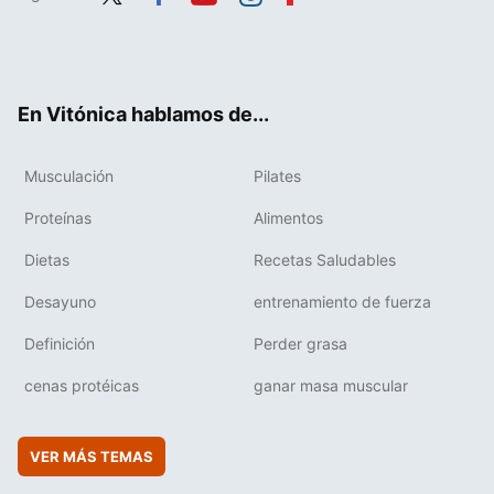
Twit
Fac
You
Inst
Flip
ter
ebo
tub
agr
boa
ok
e
am
rd
En Vitónica hablamos de...
Musculación
Pilates
Proteínas
Alimentos
Dietas
Recetas Saludables
Desayuno
entrenamiento de fuerza
Definición
Perder grasa
cenas protéicas
ganar masa muscular
VER MÁS TEMAS