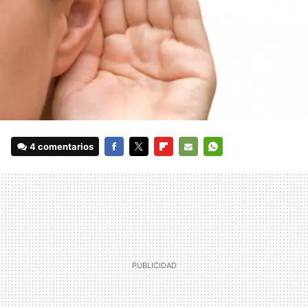
4 comentarios
FACEBOOK
TWITTER
FLIPBOARD
E-
WHATSAPP
MAIL