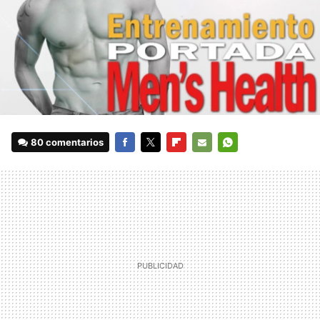
80 comentarios
FACEBOOK
TWITTER
FLIPBOARD
E-
WHATSAPP
MAIL