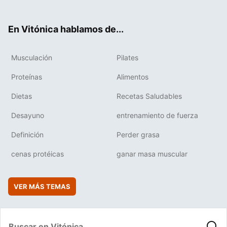
ter
ebo
tub
agr
boa
ok
e
am
rd
En Vitónica hablamos de...
Musculación
Pilates
Proteínas
Alimentos
Dietas
Recetas Saludables
Desayuno
entrenamiento de fuerza
Definición
Perder grasa
cenas protéicas
ganar masa muscular
VER MÁS TEMAS