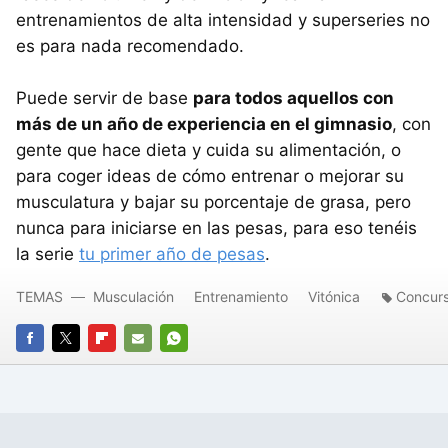
entrenamientos de alta intensidad y superseries no
es para nada recomendado.
Puede servir de base
para todos aquellos con
más de un año de experiencia en el gimnasio
, con
gente que hace dieta y cuida su alimentación, o
para coger ideas de cómo entrenar o mejorar su
musculatura y bajar su porcentaje de grasa, pero
nunca para iniciarse en las pesas, para eso tenéis
la serie
tu primer año de pesas
.
TEMAS
Musculación
Entrenamiento
Vitónica
Concurs
FACEBOOK
TWITTER
FLIPBOARD
E-
WHATSAPP
MAIL