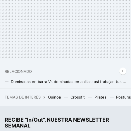
RELACIONADO
Dominadas en barra Vs dominadas en anillas: así trabajan tus músculos con cada opción
Los cinco mejores ejercicios para tus brazos (que, además, te ayudan con las "alas de murciélago")
TEMAS DE INTERÉS
Quinoa
Crossfit
Pilates
Postura
Un joven de 19 años hackeó el iPhone, fue contratado por Apple y terminó despedido por no contestar a un correo
RECIBE "In/Out", NUESTRA NEWSLETTER
SEMANAL