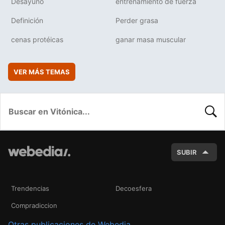
Desayuno
entrenamiento de fuerza
Definición
Perder grasa
cenas protéicas
ganar masa muscular
VER MÁS TEMAS
BUSC
SUBIR
Trendencias
Decoesfera
Compradiccion
Otras publicaciones de Webedia