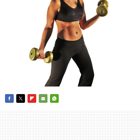
FACEBOOK
TWITTER
FLIPBOARD
E-
WHATSAPP
MAIL