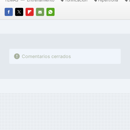
FACEBOOK
TWITTER
FLIPBOARD
E-
WHATSAPP
MAIL
Comentarios cerrados