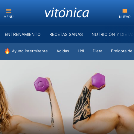
MENÚ
NUEVO
ENTRENAMIENTO
RECETAS SANAS
NUTRICIÓN Y DIETA
HOY SE HABLA DE
Ayuno intermitente
Adidas
Lidl
Dieta
Freidora de 