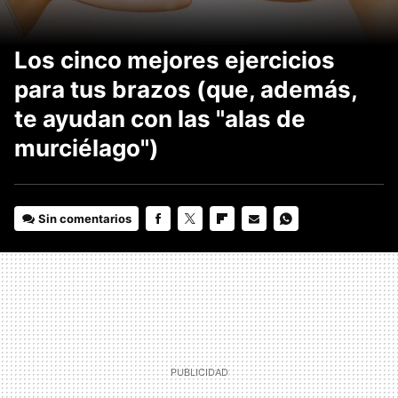
Los cinco mejores ejercicios
para tus brazos (que, además,
te ayudan con las "alas de
murciélago")
Sin comentarios
FACEBOOK
TWITTER
FLIPBOARD
E-
WHATSAPP
MAIL