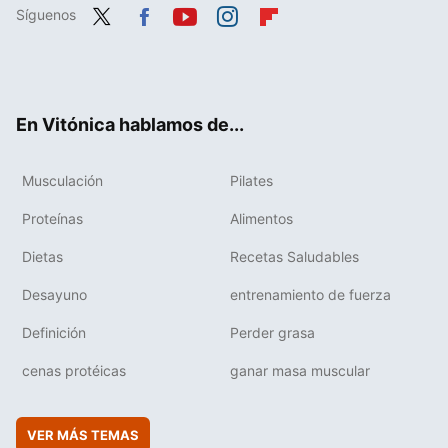
Síguenos
Twit
Fac
You
Inst
Flip
ter
ebo
tub
agr
boa
ok
e
am
rd
En Vitónica hablamos de...
Musculación
Pilates
Proteínas
Alimentos
Dietas
Recetas Saludables
Desayuno
entrenamiento de fuerza
Definición
Perder grasa
cenas protéicas
ganar masa muscular
VER MÁS TEMAS