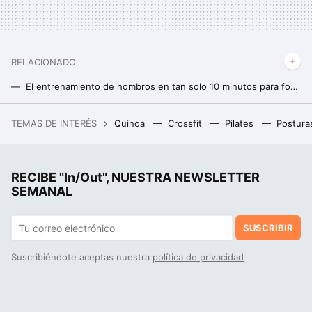
RELACIONADO
El entrenamiento de hombros en tan solo 10 minutos para fortalecer tus brazos utilizando unas mancuernas
Haz esto en tu entrenamiento si tienes un brazo más fuerte y grande que el otro y deseas equilibrarlos
TEMAS DE INTERÉS
Quinoa
Crossfit
Pilates
Postura
Por qué los vasos salen blanquecinos de tu lavavajillas: el remedio casero que resuelve el problema
'Rucking': el entrenamiento militar que te ayuda a perder grasa mientras conservas la masa muscular a cualquier edad
RECIBE "In/Out", NUESTRA NEWSLETTER
Este es el ejercicio perfecto para ganar volumen y fuerza en tus brazos
SEMANAL
SUSCRIBIR
Suscribiéndote aceptas nuestra
política de privacidad