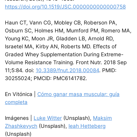
https://doi.org/10.1519/JSC.0000000000000758
Haun CT, Vann CG, Mobley CB, Roberson PA,
Osburn SC, Holmes HM, Mumford PM, Romero MA,
Young KC, Moon JR, Gladden LB, Arnold RD,
Israetel MA, Kirby AN, Roberts MD. Effects of
Graded Whey Supplementation During Extreme-
Volume Resistance Training. Front Nutr. 2018 Sep
11;5:84. doi:
10.3389/fnut.2018.00084
. PMID:
30255024; PMCID: PMC6141782.
En Vitónica |
Cómo ganar masa muscular: guía
completa
Imágenes |
Luke Witter
(Unsplash),
Maksim
Zhashkevych
(Unsplash),
Ieah Hetteberg
(Unsplash)