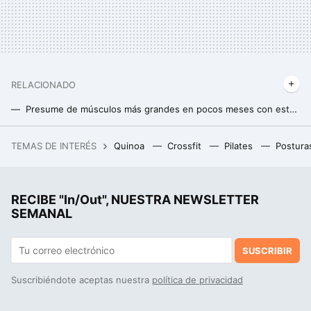
RELACIONADO
Presume de músculos más grandes en pocos meses con esta rutina matadora
Vladislava Galagan es la culturista de moda que acumula cientos de miles seguidores en sus redes sociales
TEMAS DE INTERÉS
Quinoa
Crossfit
Pilates
Postura
Los millonarios ya no usan la misma ropa todos los días, se han pasado a la macho aesthetic. Y tiene su razón de ser
RECIBE "In/Out", NUESTRA NEWSLETTER
SEMANAL
SUSCRIBIR
Suscribiéndote aceptas nuestra
política de privacidad