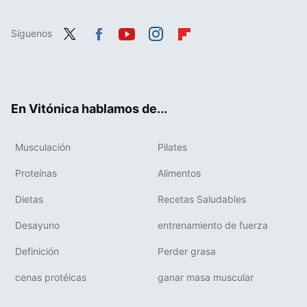
Síguenos
Twit
Fac
You
Inst
Flip
ter
ebo
tub
agr
boa
ok
e
am
rd
En Vitónica hablamos de...
Musculación
Pilates
Proteínas
Alimentos
Dietas
Recetas Saludables
Desayuno
entrenamiento de fuerza
Definición
Perder grasa
cenas protéicas
ganar masa muscular