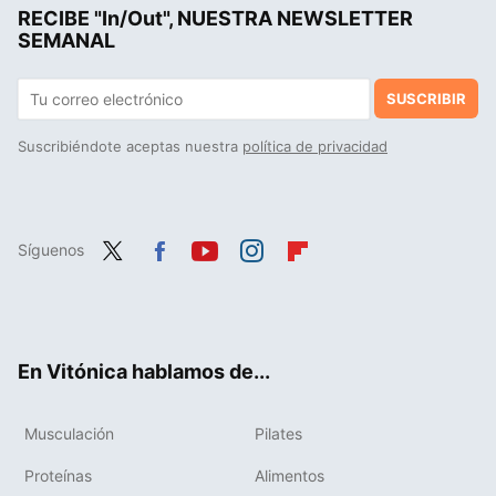
RECIBE "In/Out", NUESTRA NEWSLETTER
Transforma tus gemelos de una vez por todas con este el ejercicio que siempre recomiendo a mis atletas
SEMANAL
SUSCRIBIR
Suscribiéndote aceptas nuestra
política de privacidad
Síguenos
Twit
Fac
You
Inst
Flip
ter
ebo
tub
agr
boa
ok
e
am
rd
En Vitónica hablamos de...
Musculación
Pilates
Proteínas
Alimentos