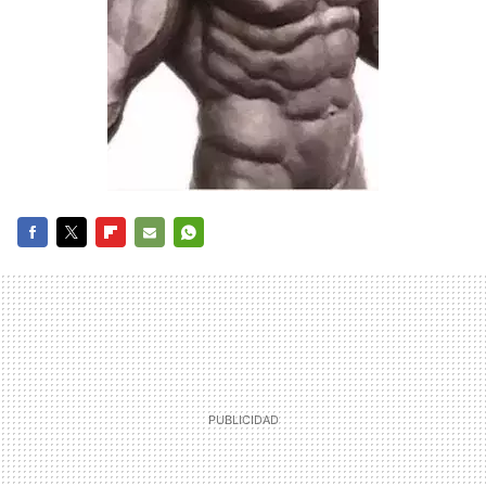
FACEBOOK
TWITTER
FLIPBOARD
E-
WHATSAPP
MAIL