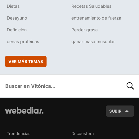
Dietas
Recetas Saludables
Desayuno
entrenamiento de fuerza
Definición
Perder grasa
cenas protéicas
ganar masa muscular
VER MÁS TEMAS
BUSC
SUBIR
Trendencias
Decoesfera