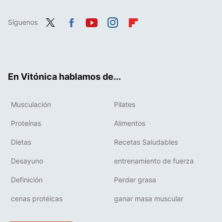
Síguenos
Twit
Fac
You
Inst
Flip
ter
ebo
tub
agr
boa
ok
e
am
rd
En Vitónica hablamos de...
Musculación
Pilates
Proteínas
Alimentos
Dietas
Recetas Saludables
Desayuno
entrenamiento de fuerza
Definición
Perder grasa
cenas protéicas
ganar masa muscular