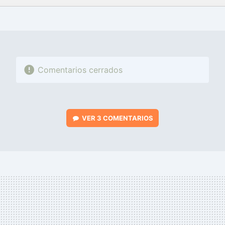
FACEBOOK
TWITTER
FLIPBOARD
E-
WHATSAPP
MAIL
Comentarios cerrados
VER
3 COMENTARIOS