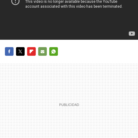
FACEBOOK
TWITTER
FLIPBOARD
E-
WHATSAPP
MAIL