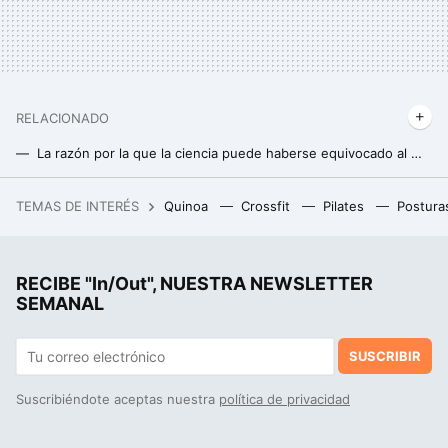
RELACIONADO
La razón por la que la ciencia puede haberse equivocado al medir el aumento de masa muscular en los estudios
Ni sentadillas, ni "hip thurst": el ejercicio sin material que no puede faltar para darle forma a tus glúteos
TEMAS DE INTERÉS
Quinoa
Crossfit
Pilates
Postura
"Si conseguimos nuestro objetivo, se desencadenará una revolución en la física": hablamos con Santiago Folgueras, físico del CERN
Método stretch-focused: qué es y cómo aplicarlo para ganar músculo más rápido
RECIBE "In/Out", NUESTRA NEWSLETTER
Si la ciencia avalase algunas rutinas para ganar masa muscular serían estas
SEMANAL
SUSCRIBIR
Suscribiéndote aceptas nuestra
política de privacidad