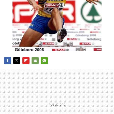
FACEBOOK
TWITTER
FLIPBOARD
E-
WHATSAPP
MAIL