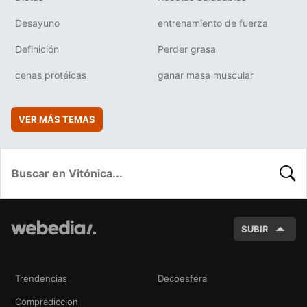
Desayuno
entrenamiento de fuerza
Definición
Perder grasa
cenas protéicas
ganar masa muscular
VER MÁS TEMAS
BUSC
SUBIR
Trendencias
Decoesfera
Compradiccion