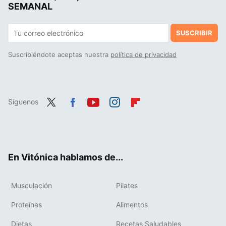
SEMANAL
SUSCRIBIR
Suscribiéndote aceptas nuestra
política de privacidad
Síguenos
Twit
Fac
You
Inst
Flip
ter
ebo
tub
agr
boa
ok
e
am
rd
En Vitónica hablamos de...
Musculación
Pilates
Proteínas
Alimentos
Dietas
Recetas Saludables