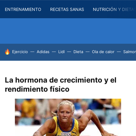
ENTRENAMIENTO
RECETAS SANAS
NUTRICIÓN Y DIETA
HOY SE HABLA DE
Ejercicio
Adidas
Lidl
Dieta
Ola de calor
Salmon
La hormona de crecimiento y el
rendimiento físico