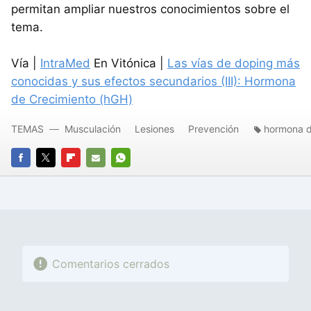
permitan ampliar nuestros conocimientos sobre el
tema.
Vía |
IntraMed
En Vitónica |
Las vías de doping más
conocidas y sus efectos secundarios (III): Hormona
de Crecimiento (hGH)
TEMAS
Musculación
Lesiones
Prevención
hormona d
FACEBOOK
TWITTER
FLIPBOARD
E-
WHATSAPP
MAIL
Comentarios cerrados