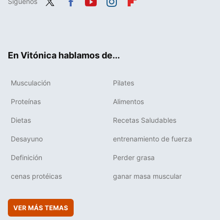
Síguenos
Twit
Fac
You
Inst
Flip
ter
ebo
tub
agr
boa
ok
e
am
rd
En Vitónica hablamos de...
Musculación
Pilates
Proteínas
Alimentos
Dietas
Recetas Saludables
Desayuno
entrenamiento de fuerza
Definición
Perder grasa
cenas protéicas
ganar masa muscular
VER MÁS TEMAS