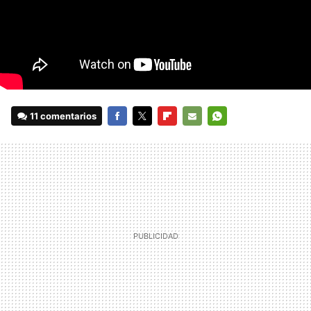
11 comentarios
FACEBOOK
TWITTER
FLIPBOARD
E-
WHATSAPP
MAIL