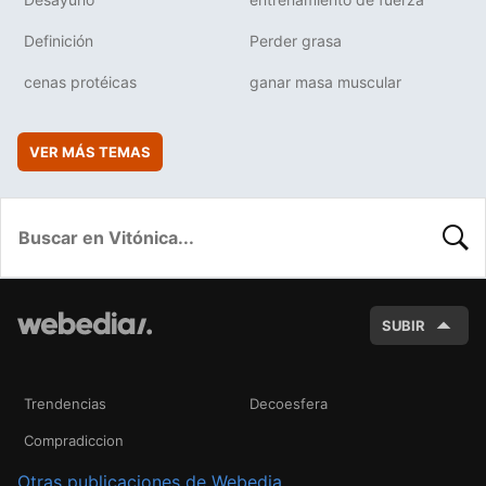
Definición
Perder grasa
cenas protéicas
ganar masa muscular
VER MÁS TEMAS
BUSC
SUBIR
Trendencias
Decoesfera
Compradiccion
Otras publicaciones de Webedia