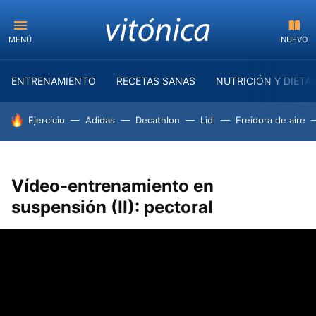
MENÚ
NUEVO
ENTRENAMIENTO
RECETAS SANAS
NUTRICIÓN Y DIETA
HOY SE HABLA DE
Ejercicio
Adidas
Decathlon
Lidl
Freidora de aire
Vídeo-entrenamiento en
suspensión (II): pectoral