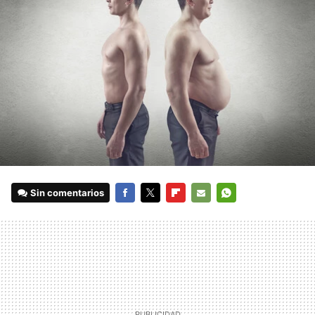
Sin comentarios
FACEBOOK
TWITTER
FLIPBOARD
E-
WHATSAPP
MAIL