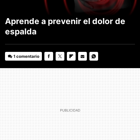
Aprende a prevenir el dolor de
espalda
1 comentario
FACEBOOK
TWITTER
FLIPBOARD
E-
WHATSAPP
MAIL