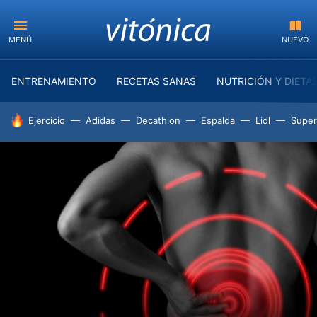
MENÚ
NUEVO
ENTRENAMIENTO
RECETAS SANAS
NUTRICIÓN Y DIETA
HOY SE HABLA DE
Ejercicio
Adidas
Decathlon
Espalda
Lidl
Supe