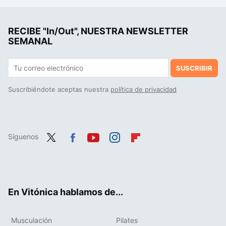
Isabel Belastegui, médica especialista en nutrición: "una buena cena se realiza entre las siete y ocho de la tarde, e incluye vegetales cocidos"
RECIBE "In/Out", NUESTRA NEWSLETTER
La costura es el nuevo "mindfulness": un estudio ha encontrado el sorprendente beneficio para tu cerebro de pasar tiempo cosiendo
SEMANAL
SUSCRIBIR
Suscribiéndote aceptas nuestra
política de privacidad
Síguenos
Twit
Fac
You
Inst
Flip
ter
ebo
tub
agr
boa
ok
e
am
rd
En Vitónica hablamos de...
Musculación
Pilates