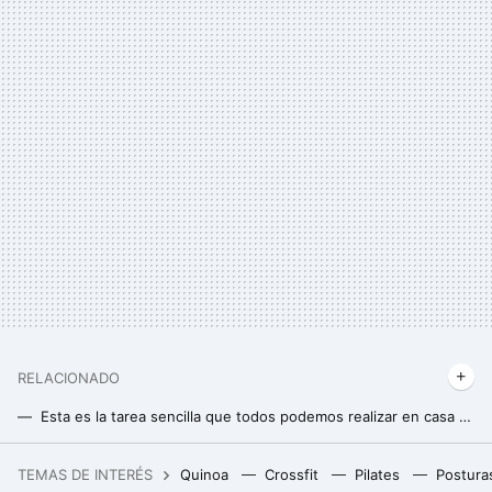
RELACIONADO
Esta es la tarea sencilla que todos podemos realizar en casa para mejorar nuestra memoria y aprendizaje
La razón por la que deberías poner sal gorda en el inodoro todas las noches
TEMAS DE INTERÉS
Quinoa
Crossfit
Pilates
Postura
Cinco regalos bastante originales y prácticos para acertar en el Día del Padre por menos de 10 euros