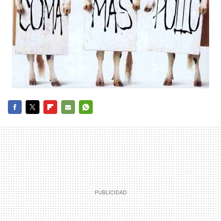
FACEBOOK
TWITTER
FLIPBOARD
E-
WHATSAPP
MAIL