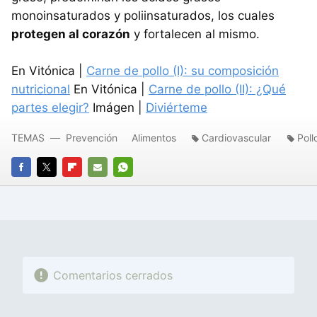
monoinsaturados y poliinsaturados, los cuales
protegen al corazón
y fortalecen al mismo.
En Vitónica |
Carne de pollo (I): su composición
nutricional
En Vitónica |
Carne de pollo (II): ¿Qué
partes elegir?
Imágen |
Diviérteme
TEMAS
Prevención
Alimentos
Cardiovascular
Poll
FACEBOOK
TWITTER
FLIPBOARD
E-
WHATSAPP
MAIL
Comentarios cerrados