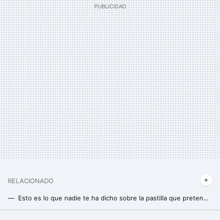
RELACIONADO
Esto es lo que nadie te ha dicho sobre la pastilla que pretende reemplazar al ejercicio
Esta es la mejor hora para salir a caminar y reducir la glucosa en sangre