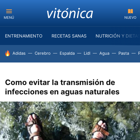
MENÚ
NUEVO
ENTRENAMIENTO
RECETAS SANAS
NUTRICIÓN Y DIETA
HOY SE HABLA DE
Adidas
Cerebro
Espalda
Lidl
Agua
Pasta
Como evitar la transmisión de
infecciones en aguas naturales