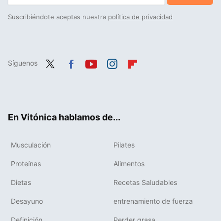
Suscribiéndote aceptas nuestra
política de privacidad
Síguenos
Twit
Fac
You
Inst
Flip
ter
ebo
tub
agr
boa
ok
e
am
rd
En Vitónica hablamos de...
Musculación
Pilates
Proteínas
Alimentos
Dietas
Recetas Saludables
Desayuno
entrenamiento de fuerza
Definición
Perder grasa