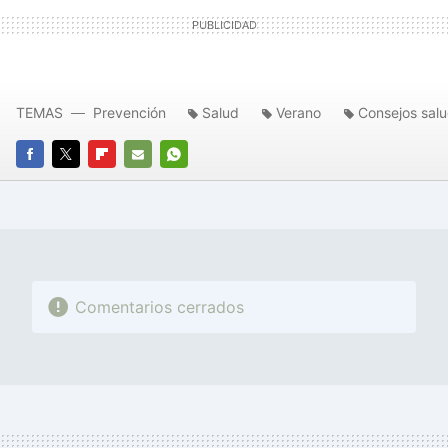
TEMAS
Prevención
Salud
Verano
Consejos sal
FACEBOOK
TWITTER
FLIPBOARD
E-
WHATSAPP
MAIL
Comentarios cerrados