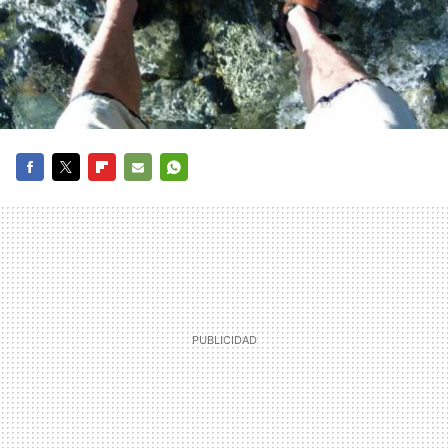
FACEBOOK
TWITTER
FLIPBOARD
E-
WHATSAPP
MAIL