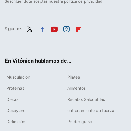
Suscribiéndote aceptas nuestra
política de privacidad
Síguenos
Twit
Fac
You
Inst
Flip
ter
ebo
tub
agr
boa
ok
e
am
rd
En Vitónica hablamos de...
Musculación
Pilates
Proteínas
Alimentos
Dietas
Recetas Saludables
Desayuno
entrenamiento de fuerza
Definición
Perder grasa