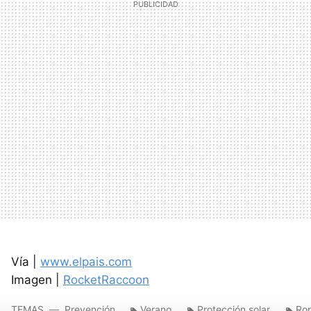
Vía |
www.elpais.com
Imagen |
RocketRaccoon
TEMAS
Prevención
Verano
Protección solar
Ro