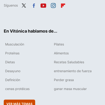
Síguenos
Twit
Fac
You
Inst
Flip
ter
ebo
tub
agr
boa
ok
e
am
rd
En Vitónica hablamos de...
Musculación
Pilates
Proteínas
Alimentos
Dietas
Recetas Saludables
Desayuno
entrenamiento de fuerza
Definición
Perder grasa
cenas protéicas
ganar masa muscular
VER MÁS TEMAS