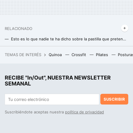
RELACIONADO
Esto es lo que nadie te ha dicho sobre la pastilla que pretende reemplazar al ejercicio
Esta es la mejor hora para salir a caminar y reducir la glucosa en sangre
TEMAS DE INTERÉS
Quinoa
Crossfit
Pilates
Postura
La pequeña población de California que se convirtió en la capital mundial del aguacate
Isabel Belastegui, médica especialista en nutrición: "una buena cena se realiza entre las siete y ocho de la tarde, e incluye vegetales cocidos"
RECIBE "In/Out", NUESTRA NEWSLETTER
Este nuevo estudio sobre sedentarismo en Japón es clave para que no colapsen al llegar a los 100.000 centenarios
SEMANAL
SUSCRIBIR
Suscribiéndote aceptas nuestra
política de privacidad