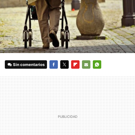
Sin comentarios
FACEBOOK
TWITTER
FLIPBOARD
E-
WHATSAPP
MAIL