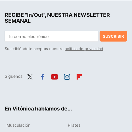
Expertos en genética han estudiado a María Branyas, la mujer que vivió 117 años, y ya tienen una conclusión: "tenía una microbiota diferente"
RECIBE "In/Out", NUESTRA NEWSLETTER
La gente con altas capacidades suele tener este problema sin saberlo: Steve Jobs lo vivió en carne propia
SEMANAL
SUSCRIBIR
Suscribiéndote aceptas nuestra
política de privacidad
Síguenos
Twit
Fac
You
Inst
Flip
ter
ebo
tub
agr
boa
ok
e
am
rd
En Vitónica hablamos de...
Musculación
Pilates