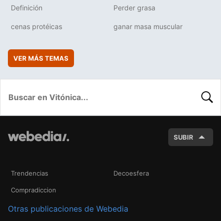
Definición
Perder grasa
cenas protéicas
ganar masa muscular
VER MÁS TEMAS
BUSC
SUBIR
Trendencias
Decoesfera
Compradiccion
Otras publicaciones de Webedia