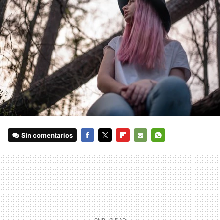
Sin comentarios
FACEBOOK
TWITTER
FLIPBOARD
E-
WHATSAPP
MAIL