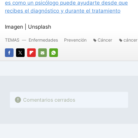
es como un psicólogo puede ayudarte desde que
recibes el diagnóstico y durante el tratamiento
Imagen | Unsplash
TEMAS
Enfermedades
Prevención
Cáncer
cánce
FACEBOOK
TWITTER
FLIPBOARD
E-
WHATSAPP
MAIL
Comentarios cerrados