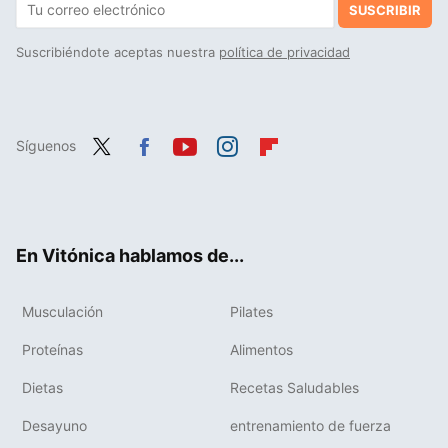
SUSCRIBIR
Suscribiéndote aceptas nuestra
política de privacidad
Síguenos
Twit
Fac
You
Inst
Flip
ter
ebo
tub
agr
boa
ok
e
am
rd
En Vitónica hablamos de...
Musculación
Pilates
Proteínas
Alimentos
Dietas
Recetas Saludables
Desayuno
entrenamiento de fuerza