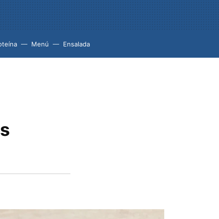
oteína
Menú
Ensalada
os