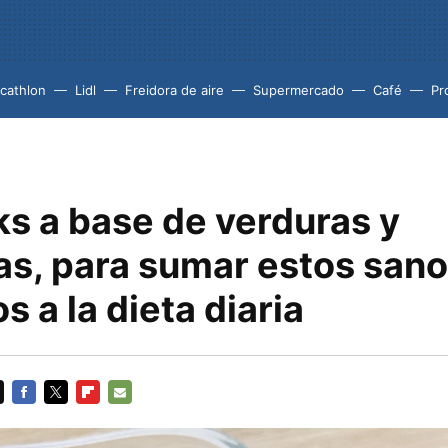
cathlon
Lidl
Freidora de aire
Supermercado
Café
Pr
ks a base de verduras y
as, para sumar estos san
s a la dieta diaria
FACEBOOK
TWITTER
FLIPBOARD
E-
MAIL