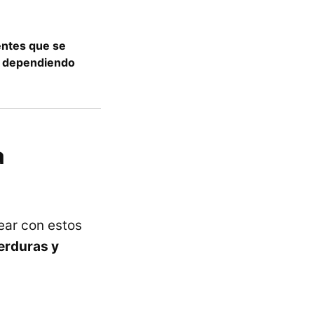
ientes que se
, dependiendo
a
ar con estos
erduras y