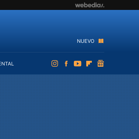
NUEVO
ENTAL
Instagram
Facebook
Youtube
Flipboard
googlenews