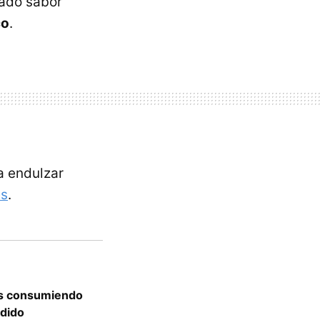
ado sabor
co
.
 endulzar
es
.
tás consumiendo
adido