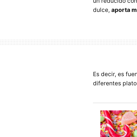
un reducido co
dulce,
aporta mu
Es decir, es fue
diferentes pla