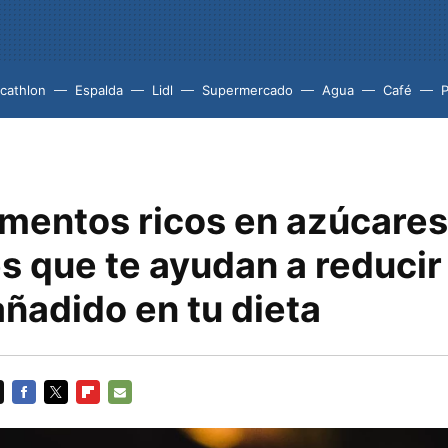
cathlon
Espalda
Lidl
Supermercado
Agua
Café
P
imentos ricos en azúcares
s que te ayudan a reducir 
ñadido en tu dieta
FACEBOOK
TWITTER
FLIPBOARD
E-
MAIL