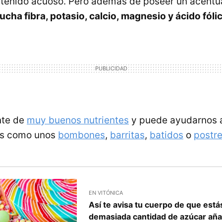
ntenido acuoso. Pero además de poseer un acentu
cha fibra, potasio, calcio, magnesio y ácido fóli
nte de
muy buenos nutrientes
y puede ayudarnos a
tos como unos
bombones
,
barritas
,
batidos
o
postr
EN VITÓNICA
Así te avisa tu cuerpo de que es
demasiada cantidad de azúcar añ