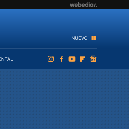
NUEVO
ENTAL
Instagram
Facebook
Youtube
Flipboard
googlenews