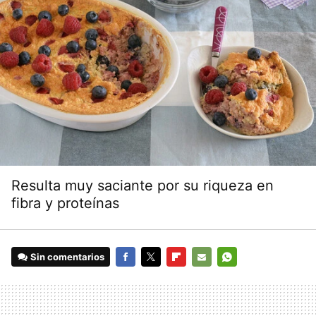
Resulta muy saciante por su riqueza en
fibra y proteínas
Sin comentarios
FACEBOOK
TWITTER
FLIPBOARD
E-
WHATSAPP
MAIL