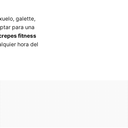
xuelo, galette,
aptar para una
crepes fitness
lquier hora del