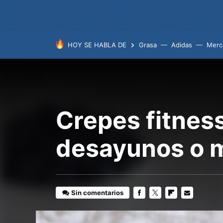
HOY SE HABLA DE
Grasa
Adidas
Merc
Crepes fitness
desayunos o 
Sin comentarios
FACEBOOK
TWITTER
FLIPBOARD
E-
MAIL