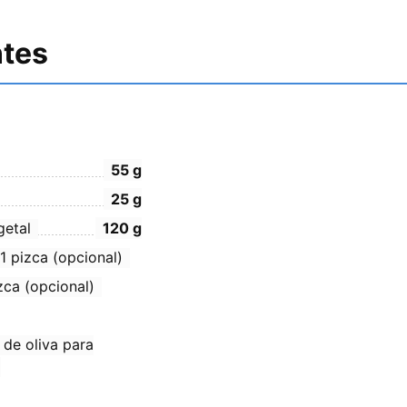
ntes
55
g
25
g
getal
120
g
 1 pizca (opcional)
zca (opcional)
 de oliva para