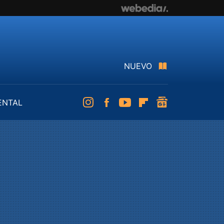
NUEVO
ENTAL
Instagram
Facebook
Youtube
Flipboard
googlenews