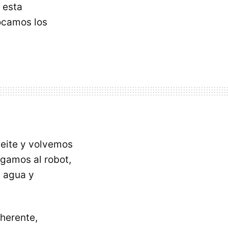
 esta
locamos los
ceite y volvemos
egamos al robot,
e agua y
dherente,