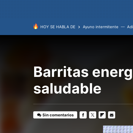
HOY SE HABLA DE
Ayuno intermitente
Ad
Barritas energ
saludable
Sin comentarios
FACEBOOK
TWITTER
FLIPBOARD
E-
MAIL