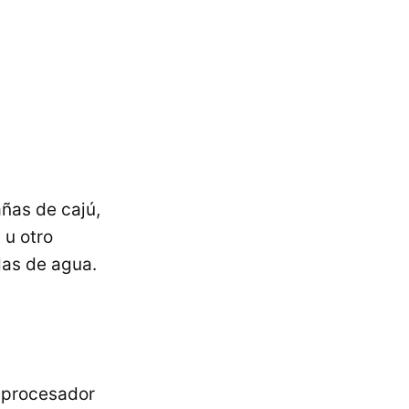
añas de cajú,
 u otro
das de agua.
l procesador