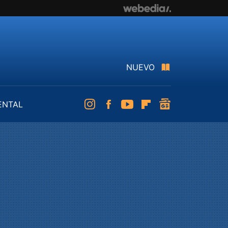
NUEVO
ENTAL
Instagram
Facebook
Youtube
Flipboard
googlenews