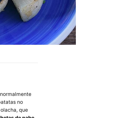
s normalmente
patatas no
molacha, que
hetas de nabo