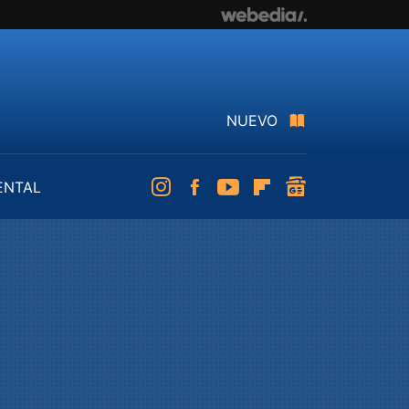
NUEVO
ENTAL
Instagram
Facebook
Youtube
Flipboard
googlenews