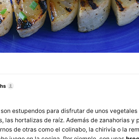
chs
 son estupendos para disfrutar de unos vegetale
, las hortalizas de raíz. Además de zanahorias y 
nos de otras como el colinabo, la chirivía o la re
o juego en la cocina. Por ejemplo, con unas
broc