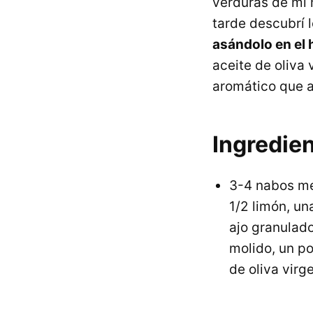
verduras de mi 
tarde descubrí l
asándolo en el 
aceite de oliva
aromático que a
Ingredie
3-4 nabos me
1/2 limón, un
ajo granulado
molido, un po
de oliva virg