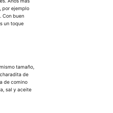
nes. Años más
, por ejemplo
. Con buen
os un toque
l mismo tamaño,
ucharadita de
ta de comino
a, sal y aceite