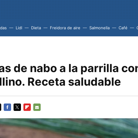
idas
Lidl
Dieta
Freidora de aire
Salmonella
Café
s de nabo a la parrilla co
lino. Receta saludable
FACEBOOK
TWITTER
FLIPBOARD
E-
MAIL