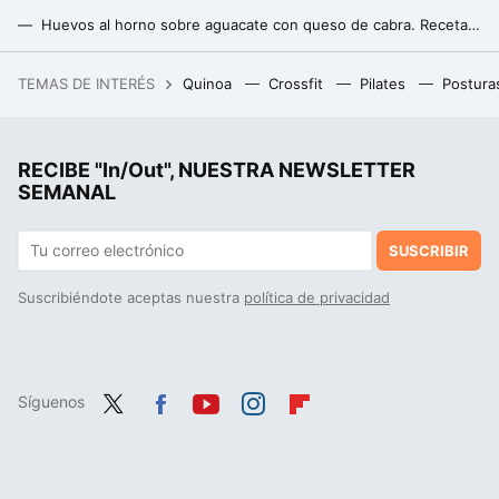
Huevos al horno sobre aguacate con queso de cabra. Receta saludable
Espárragos al vapor con huevo poché. Receta saludable
TEMAS DE INTERÉS
Quinoa
Crossfit
Pilates
Postura
El mapa definitivo del viaje de Ulises en 'La Odisea:' la película de Christopher Nolan, explicada de forma interactiva
RECIBE "In/Out", NUESTRA NEWSLETTER
SEMANAL
SUSCRIBIR
Suscribiéndote aceptas nuestra
política de privacidad
Síguenos
Twit
Fac
You
Inst
Flip
ter
ebo
tub
agr
boa