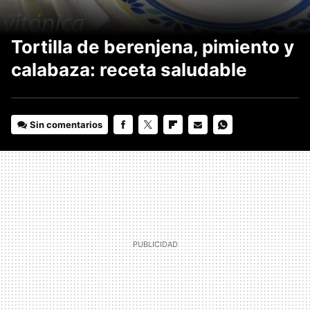
Tortilla de berenjena, pimiento y
calabaza: receta saludable
Sin comentarios
FACEBOOK
TWITTER
FLIPBOARD
E-
WHATSAPP
MAIL