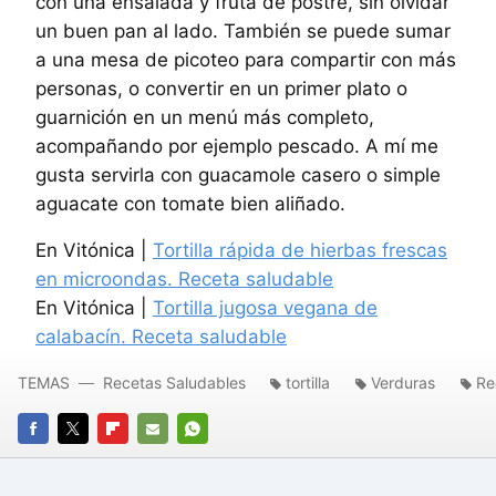
con una ensalada y fruta de postre, sin olvidar
un buen pan al lado. También se puede sumar
a una mesa de picoteo para compartir con más
personas, o convertir en un primer plato o
guarnición en un menú más completo,
acompañando por ejemplo pescado. A mí me
gusta servirla con guacamole casero o simple
aguacate con tomate bien aliñado.
En Vitónica |
Tortilla rápida de hierbas frescas
en microondas. Receta saludable
En Vitónica |
Tortilla jugosa vegana de
calabacín. Receta saludable
TEMAS
Recetas Saludables
tortilla
Verduras
Re
FACEBOOK
TWITTER
FLIPBOARD
E-
WHATSAPP
MAIL