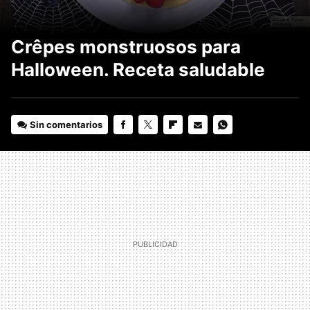
Crêpes monstruosos para
Halloween. Receta saludable
Sin comentarios
FACEBOOK
TWITTER
FLIPBOARD
E-
WHATSAPP
MAIL