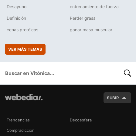
Desayuno
entrenamiento de fuerza
Definición
Perder grasa
cenas protéicas
ganar masa muscular
VER MÁS TEMAS
BUSC
SUBIR
Trendencias
Decoesfera
Compradiccion