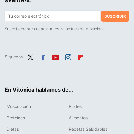
SEMANAL
SUSCRIBIR
Suscribiéndote aceptas nuestra
política de privacidad
Síguenos
Twit
Fac
You
Inst
Flip
ter
ebo
tub
agr
boa
ok
e
am
rd
En Vitónica hablamos de...
Musculación
Pilates
Proteínas
Alimentos
Dietas
Recetas Saludables