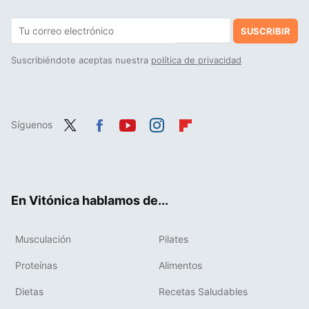
SUSCRIBIR
Suscribiéndote aceptas nuestra
política de privacidad
Síguenos
Twit
Fac
You
Inst
Flip
ter
ebo
tub
agr
boa
ok
e
am
rd
En Vitónica hablamos de...
Musculación
Pilates
Proteínas
Alimentos
Dietas
Recetas Saludables