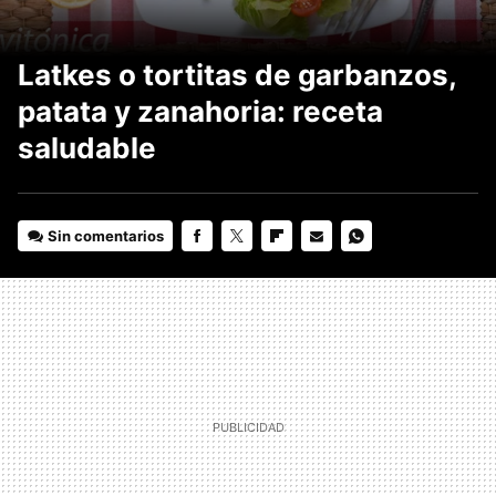
Latkes o tortitas de garbanzos,
patata y zanahoria: receta
saludable
Sin comentarios
FACEBOOK
TWITTER
FLIPBOARD
E-
WHATSAPP
MAIL