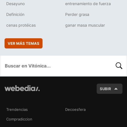
Desayuno
entrenamiento de fuerza
Definición
Perder grasa
cenas protéicas
ganar masa muscular
VER MÁS TEMAS
BUSC
SUBIR
Trendencias
Decoesfera
Compradiccion