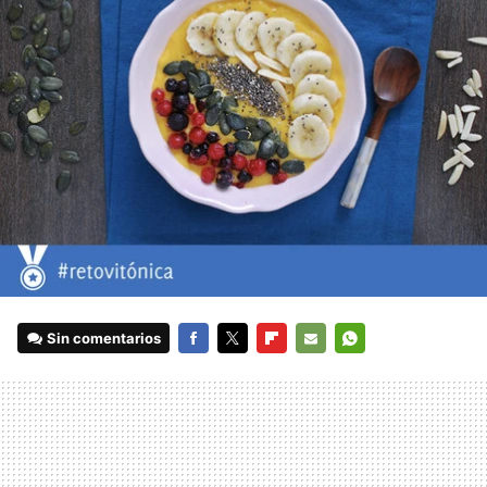
Sin comentarios
FACEBOOK
TWITTER
FLIPBOARD
E-
WHATSAPP
MAIL