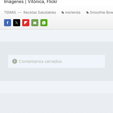
Imágenes | Vitónica, Flickr
TEMAS
Recetas Saludables
merienda
Smoothie Bow
FACEBOOK
TWITTER
FLIPBOARD
E-
WHATSAPP
MAIL
Comentarios cerrados