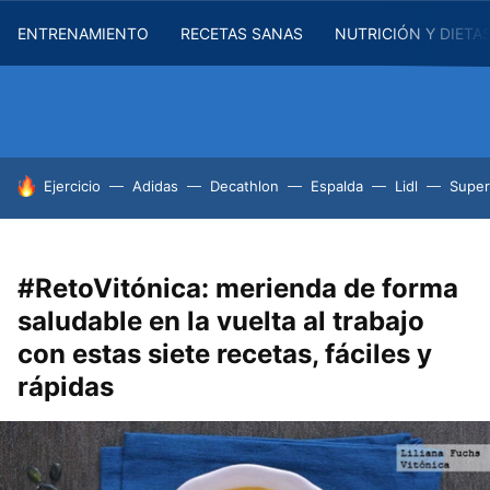
ENTRENAMIENTO
RECETAS SANAS
NUTRICIÓN Y DIETA
HOY SE HABLA DE
Ejercicio
Adidas
Decathlon
Espalda
Lidl
Supe
#RetoVitónica: merienda de forma
saludable en la vuelta al trabajo
con estas siete recetas, fáciles y
rápidas