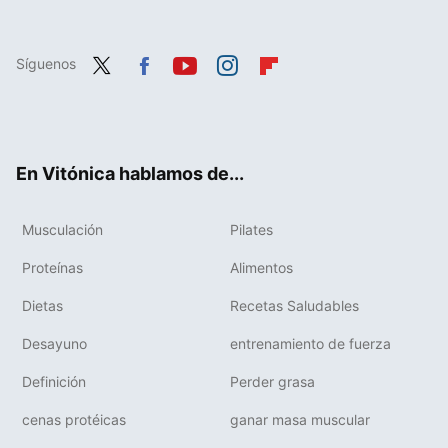
Síguenos
Twit
Fac
You
Inst
Flip
ter
ebo
tub
agr
boa
ok
e
am
rd
En Vitónica hablamos de...
Musculación
Pilates
Proteínas
Alimentos
Dietas
Recetas Saludables
Desayuno
entrenamiento de fuerza
Definición
Perder grasa
cenas protéicas
ganar masa muscular