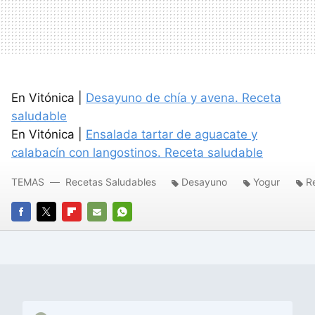
En Vitónica |
Desayuno de chía y avena. Receta
saludable
En Vitónica |
Ensalada tartar de aguacate y
calabacín con langostinos. Receta saludable
TEMAS
Recetas Saludables
Desayuno
Yogur
R
FACEBOOK
TWITTER
FLIPBOARD
E-
WHATSAPP
MAIL