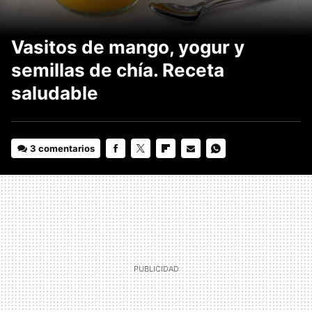
Vasitos de mango, yogur y
semillas de chía. Receta
saludable
3 comentarios
FACEBOOK
TWITTER
FLIPBOARD
E-
WHATSAPP
MAIL