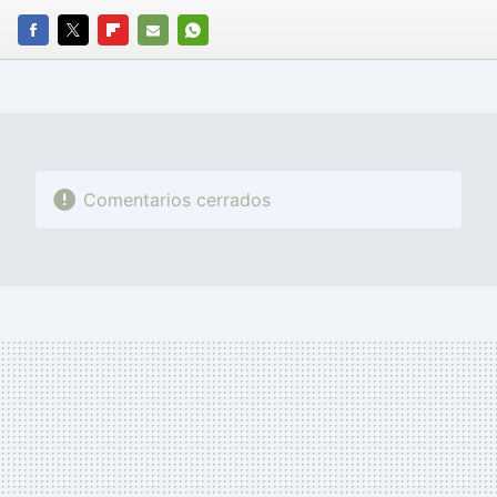
FACEBOOK
TWITTER
FLIPBOARD
E-
WHATSAPP
MAIL
Comentarios cerrados