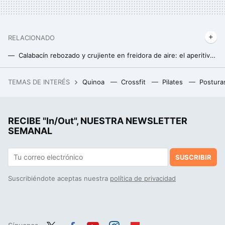
RELACIONADO
Calabacín rebozado y crujiente en freidora de aire: el aperitivo más sano que se prepara en 10 minutos
Rica en proteínas, baja en hidratos y súper fácil: así es la cena que puedes preparar en un par de minutos y con sólo tres ingredientes
TEMAS DE INTERÉS
Quinoa
Crossfit
Pilates
Postura
Compré en Ikea un accesorio para ordenar los cuchillos y ahora lo uso como portallaves porque decora sin taladros
RECIBE "In/Out", NUESTRA NEWSLETTER
SEMANAL
SUSCRIBIR
Suscribiéndote aceptas nuestra
política de privacidad