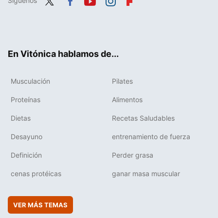
Síguenos
Twit
Fac
You
Inst
Flip
ter
ebo
tub
agr
boa
ok
e
am
rd
En Vitónica hablamos de...
Musculación
Pilates
Proteínas
Alimentos
Dietas
Recetas Saludables
Desayuno
entrenamiento de fuerza
Definición
Perder grasa
cenas protéicas
ganar masa muscular
VER MÁS TEMAS