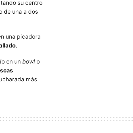
itando su centro
o de una a dos
en una picadora
allado
.
ío en un
bowl
o
escas
ucharada más