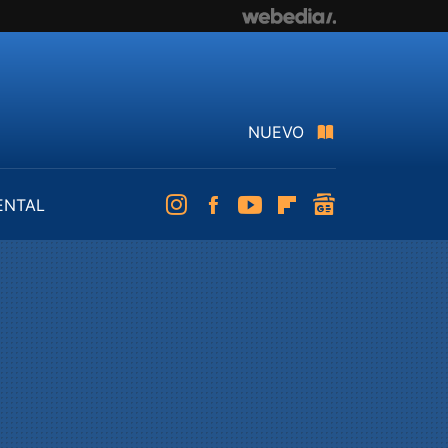
NUEVO
ENTAL
Instagram
Facebook
Youtube
Flipboard
googlenews