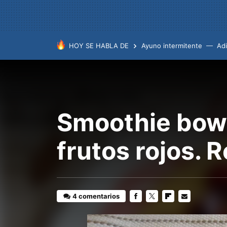
HOY SE HABLA DE
Ayuno intermitente
Ad
Smoothie bowl
frutos rojos. 
4 comentarios
FACEBOOK
TWITTER
FLIPBOARD
E-
MAIL