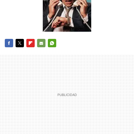
FACEBOOK
TWITTER
FLIPBOARD
E-
WHATSAPP
MAIL