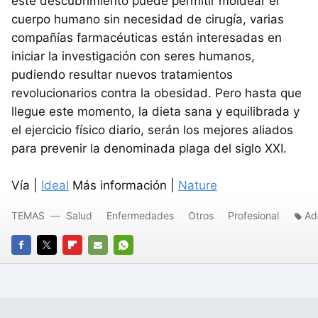
este descubrimiento puede permitir moldear el
cuerpo humano sin necesidad de cirugía, varias
compañías farmacéuticas están interesadas en
iniciar la investigación con seres humanos,
pudiendo resultar nuevos tratamientos
revolucionarios contra la obesidad. Pero hasta que
llegue este momento, la dieta sana y equilibrada y
el ejercicio físico diario, serán los mejores aliados
para prevenir la denominada plaga del siglo XXI.
Vía |
Ideal
Más información |
Nature
TEMAS
Salud
Enfermedades
Otros
Profesional
Ad
FACEBOOK
TWITTER
FLIPBOARD
E-
WHATSAPP
MAIL