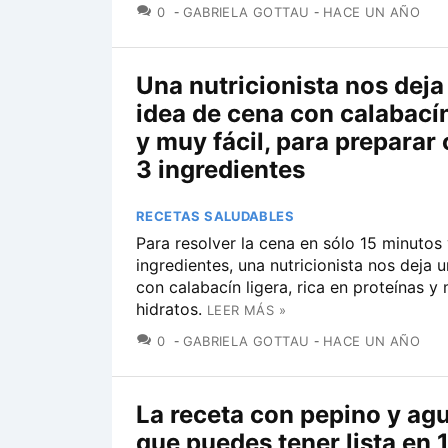
COMENTARIOS
0
GABRIELA GOTTAU
HACE UN AÑO
Una nutricionista nos deja
idea de cena con calabacín
y muy fácil, para preparar
3 ingredientes
RECETAS SALUDABLES
Para resolver la cena en sólo 15 minutos 
ingredientes, una nutricionista nos deja 
con calabacín ligera, rica en proteínas y
hidratos.
LEER MÁS »
COMENTARIOS
0
GABRIELA GOTTAU
HACE UN AÑO
La receta con pepino y ag
que puedes tener lista en 