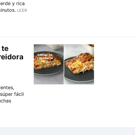
erde y rica
inutos.
LEER
 te
reidora
entes,
súper fácil
uchas