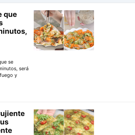
e que
s
minutos,
que se
minutos, será
 fuego y
rujiente
tus
ente