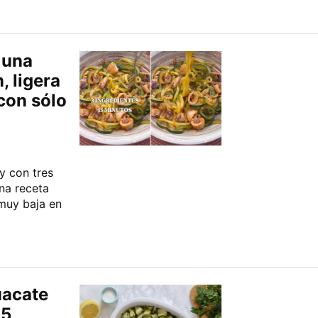
 una
, ligera
 con sólo
y con tres
una receta
 muy baja en
uacate
15