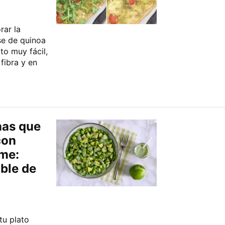
rar la
ase de quinoa
to muy fácil,
fibra y en
nas que
con
me:
ble de
tu plato