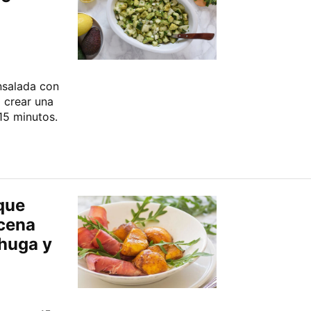
nsalada con
 crear una
15 minutos.
 que
 cena
chuga y