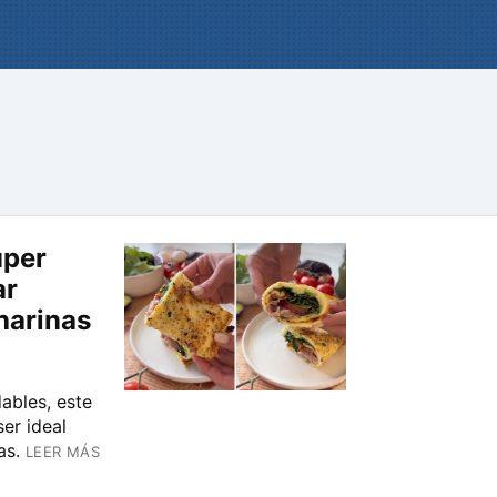
úper
ar
 harinas
ables, este
er ideal
as.
LEER MÁS