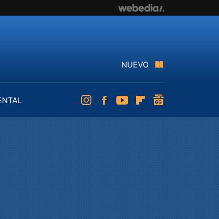
NUEVO
ENTAL
Instagram
Facebook
Youtube
Flipboard
googlenews