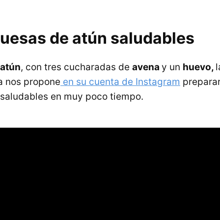
esas de atún saludables
 atún
, con tres cucharadas de
avena
y un
huevo,
l
 nos propone
en su cuenta de Instagram
preparar
aludables en muy poco tiempo.