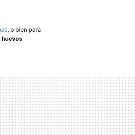
nas
, o bien para
 y huevos