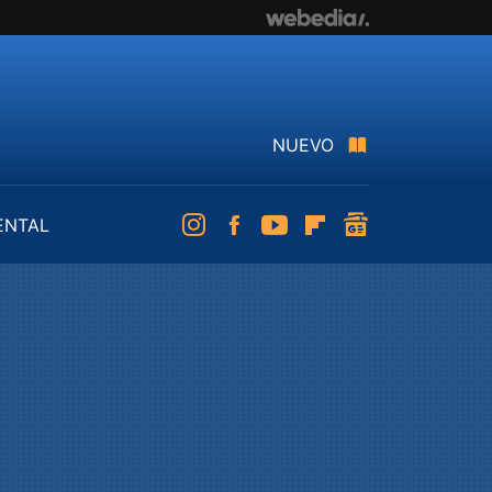
NUEVO
ENTAL
Instagram
Facebook
Youtube
Flipboard
googlenews