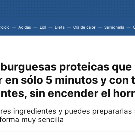
rcicio
Adidas
Lidl
Dieta
Ola de calor
Salmonella
burguesas proteicas que
 en sólo 5 minutos y con 
ntes, sin encender el hor
tres ingredientes y puedes prepararlas
 forma muy sencilla