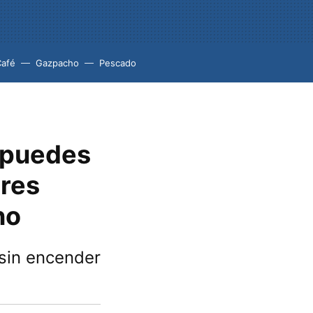
Café
Gazpacho
Pescado
 puedes
tres
no
 sin encender