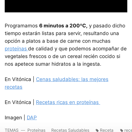
Programamos
6 minutos a 200ºC,
y pasado dicho
tiempo estarán listas para servir, resultando una
opción a platos a base de carne con
muchas
proteínas
de calidad y que podemos acompañar de
vegetales frescos o de un cereal recién cocido si
nos apetece sumar hidratos a la ingesta.
En Vitónica |
Cenas saludables: las mejores
recetas
En Vitónica |
Recetas ricas en proteínas
Imagen |
DAP
TEMAS
Proteínas
Recetas Saludables
Receta
rec