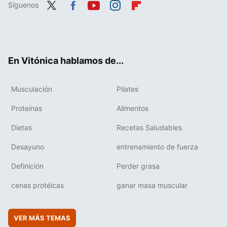
Síguenos
Twit
Fac
You
Inst
Flip
ter
ebo
tub
agr
boa
ok
e
am
rd
En Vitónica hablamos de...
Musculación
Pilates
Proteínas
Alimentos
Dietas
Recetas Saludables
Desayuno
entrenamiento de fuerza
Definición
Perder grasa
cenas protéicas
ganar masa muscular
VER MÁS TEMAS