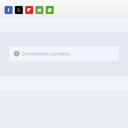
FACEBOOK
TWITTER
FLIPBOARD
E-
WHATSAPP
MAIL
Comentarios cerrados