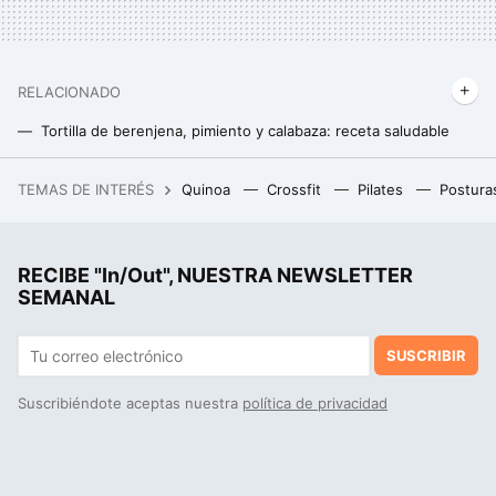
RELACIONADO
Tortilla de berenjena, pimiento y calabaza: receta saludable
Huevos al horno sobre aguacate con queso de cabra. Receta saludable
TEMAS DE INTERÉS
Quinoa
Crossfit
Pilates
Postura
Los perritos calientes se comen en casi todo el mundo, pero solo en Noruega son el plato nacional: comen más de 7 kilos de salchichas por persona al año
RECIBE "In/Out", NUESTRA NEWSLETTER
SEMANAL
SUSCRIBIR
Suscribiéndote aceptas nuestra
política de privacidad