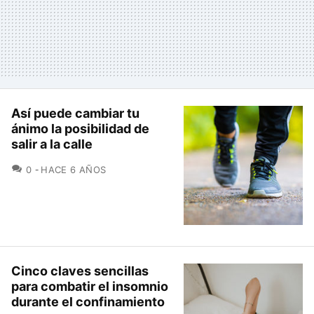
Así puede cambiar tu
ánimo la posibilidad de
salir a la calle
COMENTARIOS
0
HACE 6 AÑOS
Cinco claves sencillas
para combatir el insomnio
durante el confinamiento