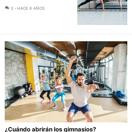
COMENTARIOS
0
HACE 6 AÑOS
¿Cuándo abrirán los gimnasios?