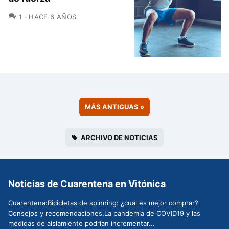
COMENTARIOS
1
HACE 6 AÑOS
MÁS ANTIGUAS
»
ARCHIVO DE NOTICIAS
Noticias de Cuarentena en Vitónica
Cuarentena:Bicicletas de spinning: ¿cuál es mejor comprar?
Consejos y recomendaciones.La pandemia de COVID19 y las
medidas de aislamiento podrían incrementar...