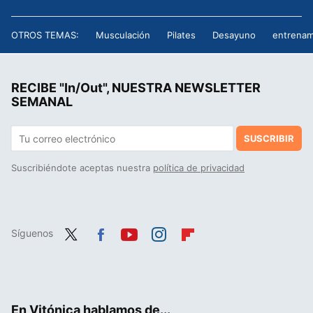
OTROS TEMAS:
Musculación
Pilates
Desayuno
entrenam
RECIBE "In/Out", NUESTRA NEWSLETTER
SEMANAL
SUSCRIBIR
Suscribiéndote aceptas nuestra
política de privacidad
Síguenos
Twit
Fac
You
Inst
Flip
ter
ebo
tub
agr
boa
ok
e
am
rd
En Vitónica hablamos de...